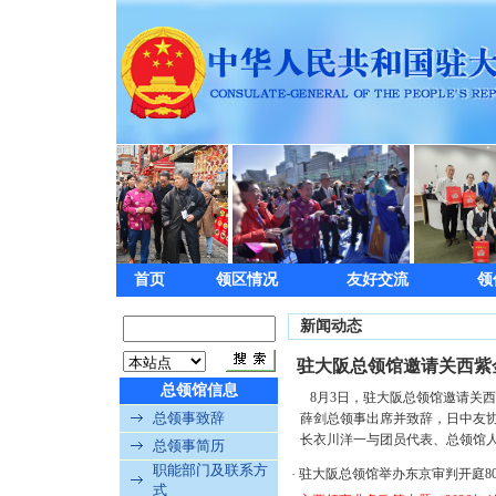
首页
领区情况
友好交流
领
新闻动态
驻大阪总领馆邀请关西紫
总领馆信息
8月3日，驻大阪总领馆邀请关
总领事致辞
薛剑总领事出席并致辞，日中友
长衣川洋一与团员代表、总领馆人员等
总领事简历
职能部门及联系方
驻大阪总领馆举办东京审判开庭8
·
式