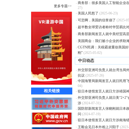
商务部：很多美国人工智能企业
·
更多专题>>
27)
美国人民怒了
(2025-06-23)
·
可悲啊，美国的信誉崩了
(2025-05
·
超半数全球受访者称对华贸易比
·
商务部新闻发言人就中美经贸高
·
美国商会：我们被小企业的求助
·
CGTN民调：关税霸凌重创美国好
·
刚”
(2025-05-02)
中日动态
外交部亚洲司负责人就台湾当局
·
抗议
(2025-07-26)
中国海警局新闻发言人就日民用
·
04)
相关链接
驻日本使馆发言人就日方涉靖国
·
外交部亚洲司负责人就日美“2+2
·
涉
(2024-07-31)
国防部新闻发言人张晓刚就日本政
·
问
(2024-07-19)
驻日本使馆发言人就日方涉南海
·
王毅会见日本外相上川阳子
(2023
·