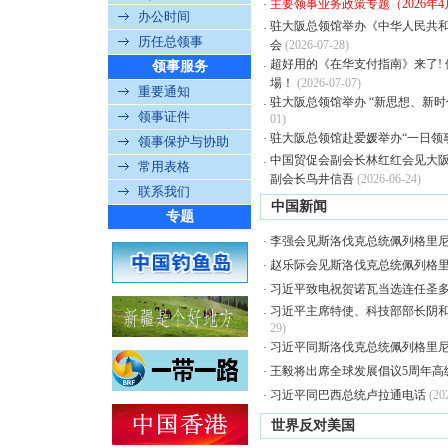
主要领事业务政策专题（2026年4
·
办公时间
驻大阪总领馆举办《中华人民共
·
历任总领事
会
(2026-07-28)
超好用的《在华支付指南》来了!
领事服务
·
場！
(2026-07-07)
重要通知
驻大阪总领馆举办 “新思想、新
·
领事证件
01)
驻大阪总领馆赴爱媛举办“一日领
·
领事保护与协助
中国贸促会副会长林红红会见大
·
常用表格
副会长鸟井信吾
(2026-06-24)
联系我们
中国新闻
专题
李强会见斯洛伐克总统佩列格里
·
赵乐际会见斯洛伐克总统佩列格
·
习近平致电祝贺诺瓦当选连任圣
·
习近平主席特使、科技部部长阴
·
29)
习近平同斯洛伐克总统佩列格里
·
王毅将出席全球发展倡议5周年高
·
习近平同巴西总统卢拉通电话
(20
·
世界反对美国